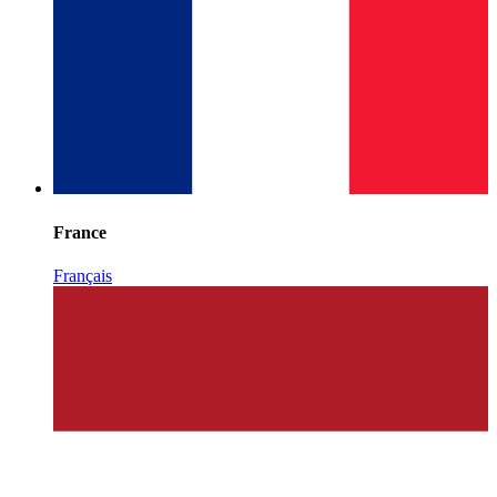
France
Français