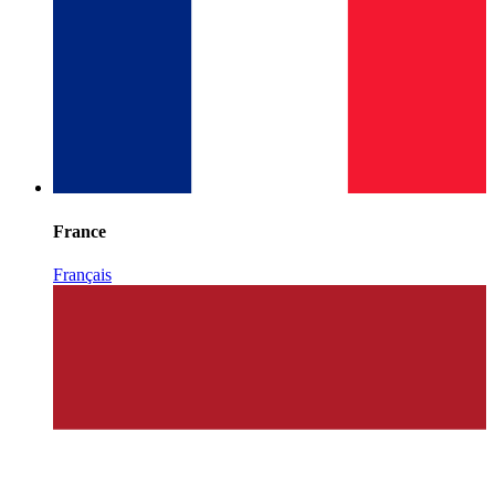
France
Français