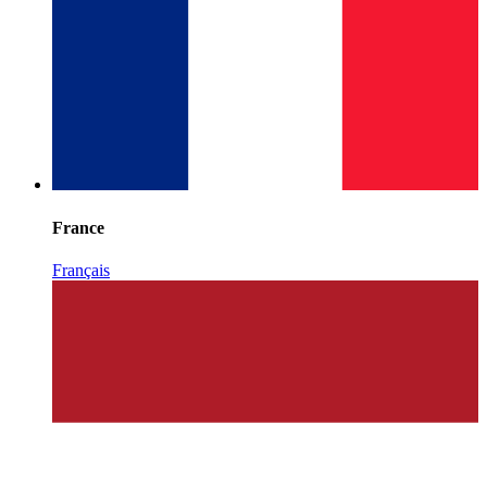
France
Français