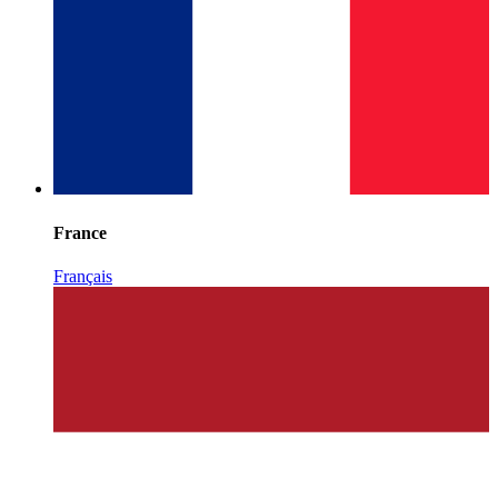
France
Français