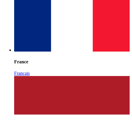
France
Français