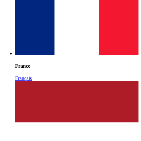
France
Français