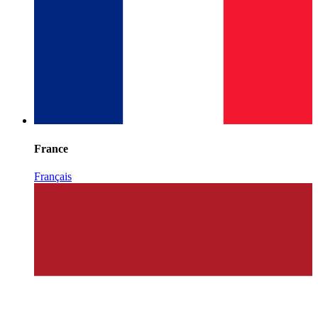
France
Français