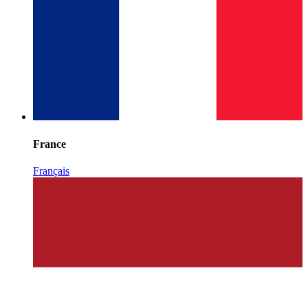
France
Français