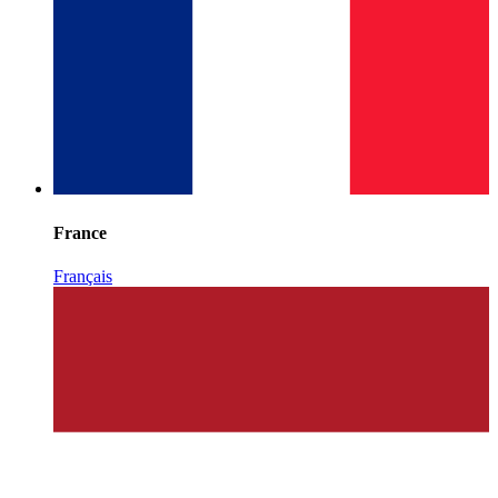
France
Français