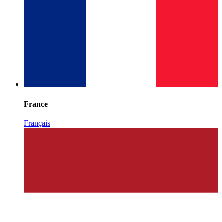
France
Français