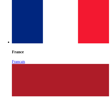
France
Français