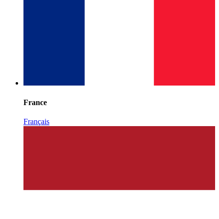
France
Français