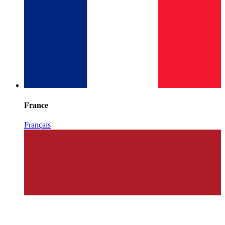
France
Français