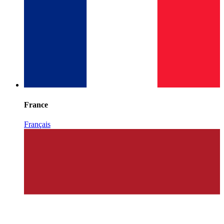
France
Français