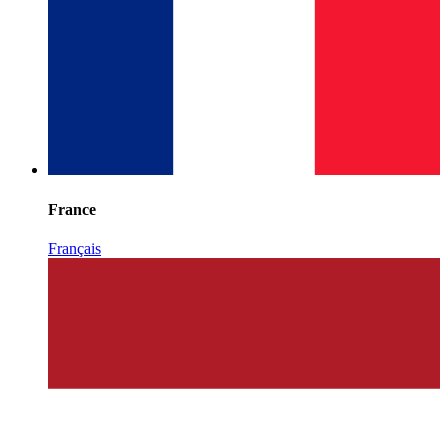
France
Français