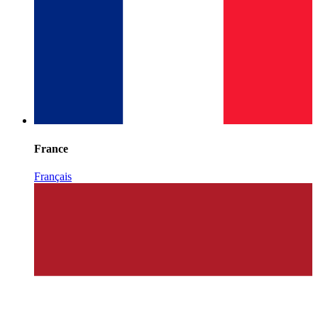
France
Français