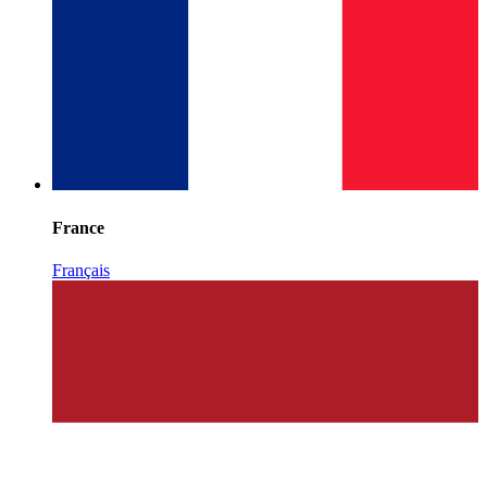
France
Français