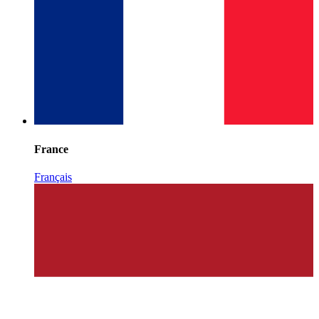
France
Français