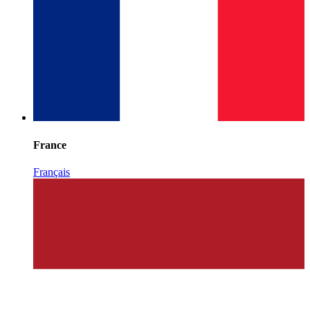
France
Français