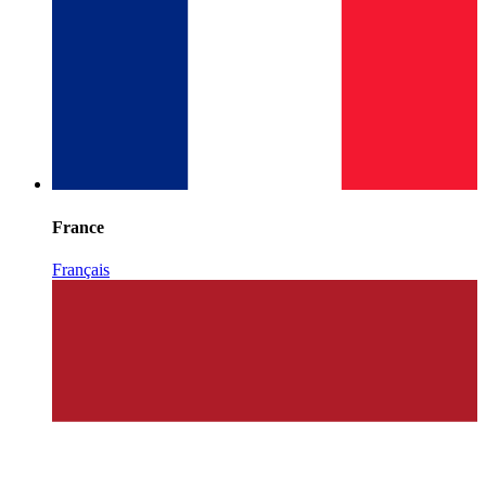
France
Français