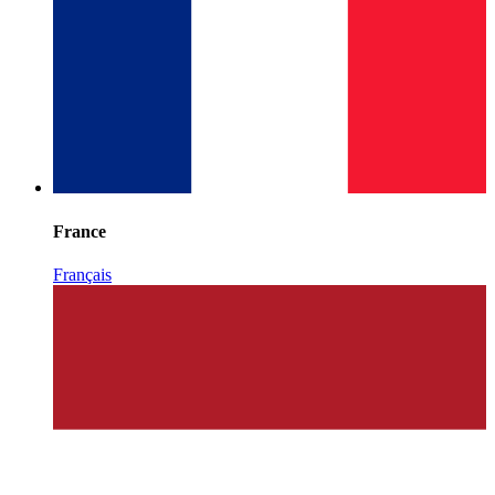
France
Français