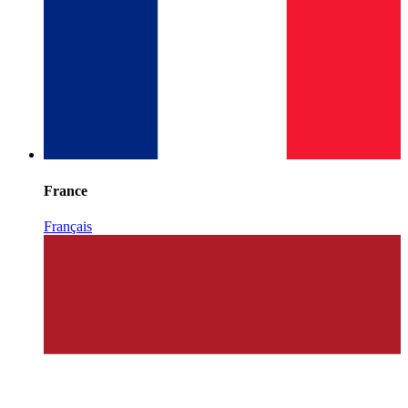
France
Français