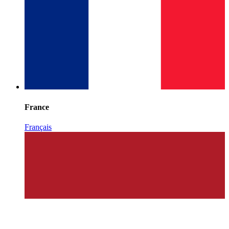
France
Français