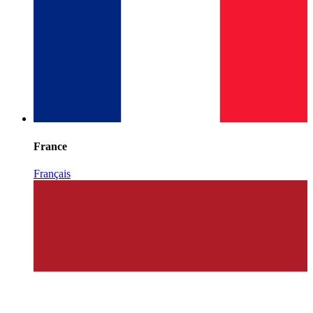
France
Français