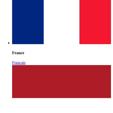
France
Français