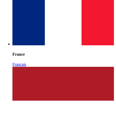
France
Français