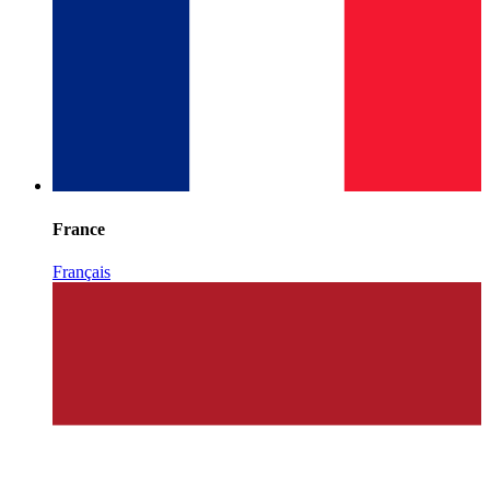
France
Français