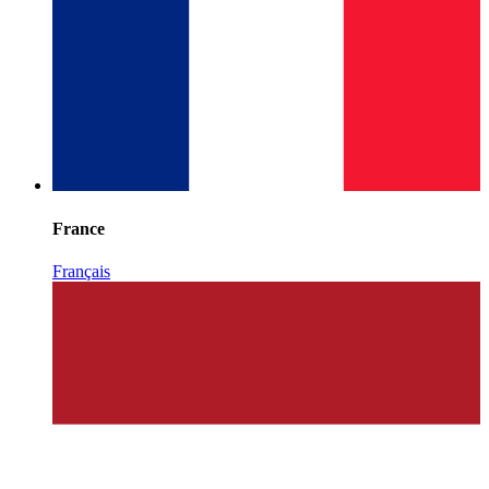
France
Français