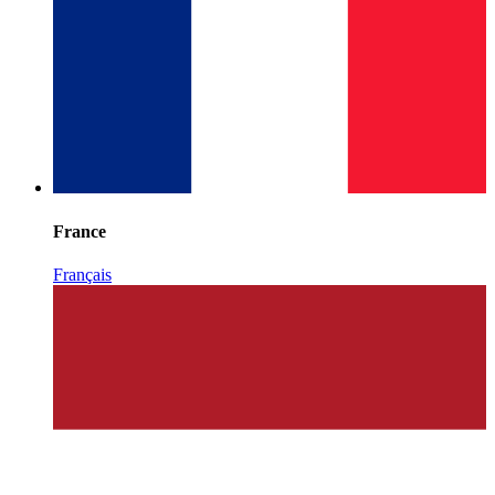
France
Français