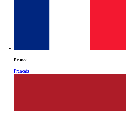
France
Français