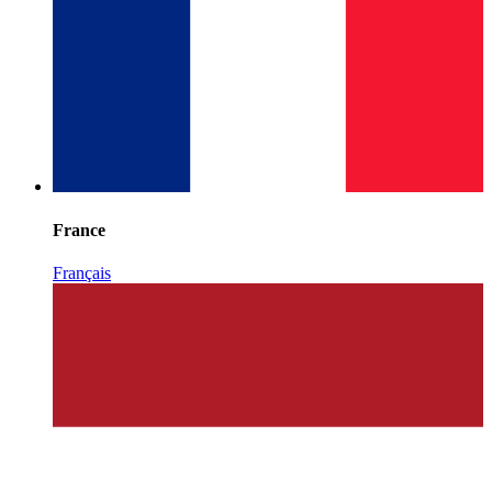
France
Français