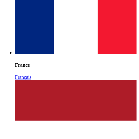
France
Français