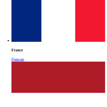
France
Français