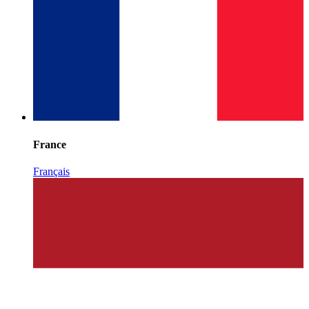
France
Français