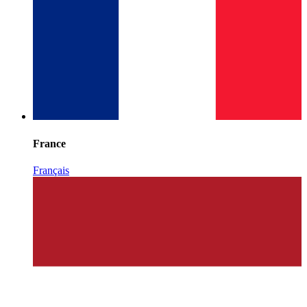
France
Français