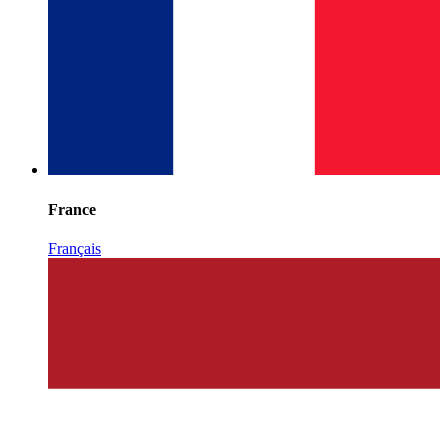
France
Français