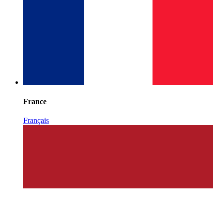
France
Français