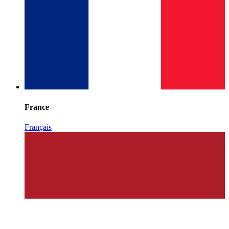
France
Français