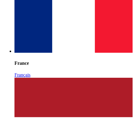
France
Français