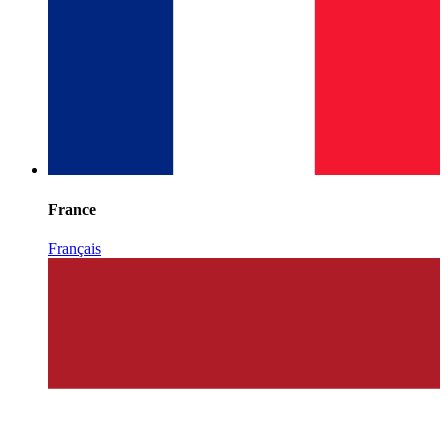
France
Français