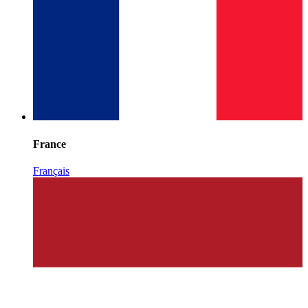
France
Français